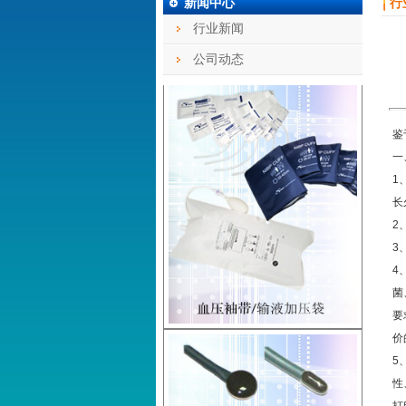
行
新闻中心
行业新闻
公司动态
鉴
一
1
长
2
3
4
菌
要
价
5
性