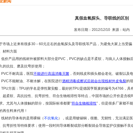
业新闻
真假血氧探头、导联线的区别
发布日期：2012/12/10 来源：站内
于市场上近来有很多30－60元左右的血氧探头及导联线等产品，为避免大家上当受
、材料方面
、低价产品用的线材外被胶料大部分是PVC，PVC的缺点是不柔软，与病人人体接触
久的抗拉、磨及抗弯折使用；
、PVC不耐高温，医院
不能进行高温消毒灭菌
，否则线皮和插头都会老化、破裂以及
、PVC不能耐油、不耐水解，在医院进行
酒精消毒或擦试后就会出现线材外皮龟裂
的
、TPU方面：TPU的学名是弹性聚安酯，最好的TPU是德国亨斯麦的编号为4766
、超柔软、高抗拉性、抗弯折性、符合生物相溶性等特点，中国市场的公开价是含税RM
求。尤其与人体接触的部分，按国际标准都要“
符合生物相溶性
”，但是很多厂家都不
的再生料来代用！
、线材的导体有的是用裸铜（
不抗氧化
），或是用镀锡铜，很脆、无韧性，无法满足医
、抗弯折性等特殊要求；使用一段时间导体断裂或部分断裂就会导致监护仪接触不良或