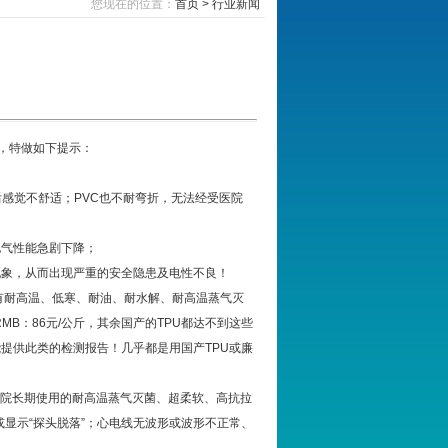
您现在的位置：
首页 >
行业新闻
骗，特做如下提示：
后感觉不舒适；PVC也不耐弯折，无法经受医院
电气性能急剧下降；
现象，从而出现严重的安全隐患及电性不良！
，具有耐高温、低寒、耐油、耐水解、耐高温蒸气灭
B：86元/公斤，其余国产的TPU都达不到这些
能提供此类的检测报告！几乎都是用国产TPU或廉
院长期使用的耐高温蒸气灭菌、超柔软、高抗拉
显示“探头脱落”；心电线无波形或波形不正常、